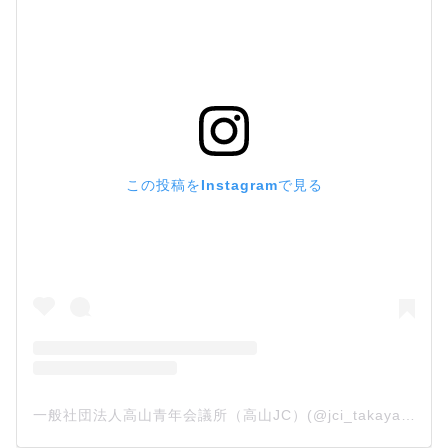
この投稿をInstagramで見る
一般社団法人高山青年会議所（高山JC）(@jci_takayama)がシェアした投稿