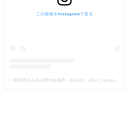
この投稿をInstagramで見る
一般社団法人高山青年会議所（高山JC）(@jci_takayama)がシェアした投稿