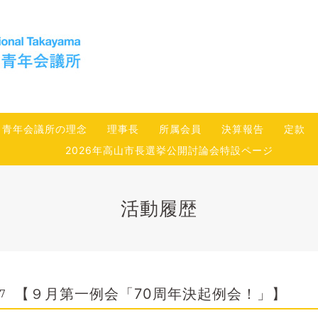
青年会議所の理念
理事長
所属会員
決算報告
定款
2026年高山市長選挙公開討論会特設ページ
活動履歴
【９月第一例会「70周年決起例会！」】
17