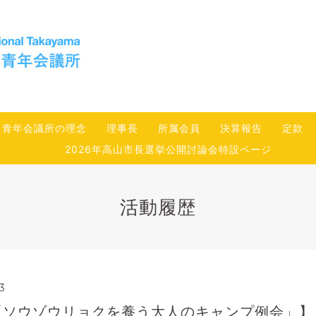
青年会議所の理念
理事長
所属会員
決算報告
定款
2026年高山市長選挙公開討論会特設ページ
活動履歴
3
「ソウゾウリョクを養う大人のキャンプ例会」】