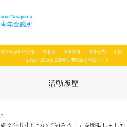
青年会議所の理念
理事長
所属会員
決算報告
定款
2026年高山市長選挙公開討論会特設ページ
活動履歴
00
「多文化共生について知ろう！」を開催しました