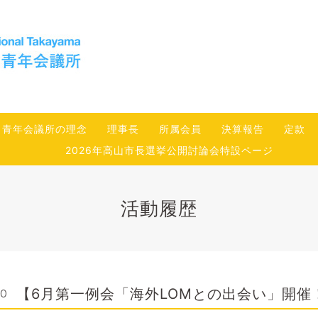
青年会議所の理念
理事長
所属会員
決算報告
定款
2026年高山市長選挙公開討論会特設ページ
活動履歴
【6月第一例会「海外LOMとの出会い」開催
00