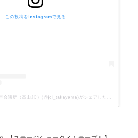
この投稿をInstagramで見る
一般社団法人高山青年会議所（高山JC）(@jci_takayama)がシェアした投稿