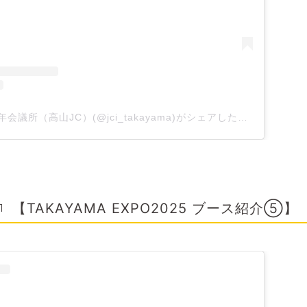
一般社団法人高山青年会議所（高山JC）(@jci_takayama)がシェアした投稿
【TAKAYAMA EXPO2025 ブース紹介⑤】
1