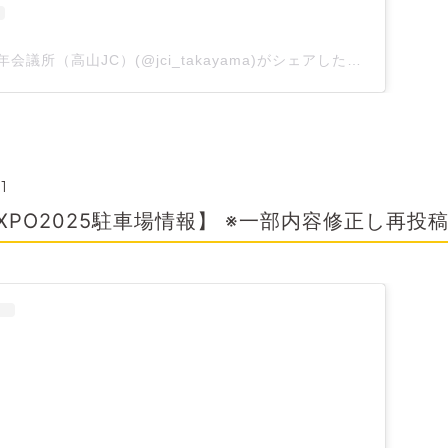
一般社団法人高山青年会議所（高山JC）(@jci_takayama)がシェアした投稿
1
EXPO2025駐車場情報】 ※一部内容修正し再投