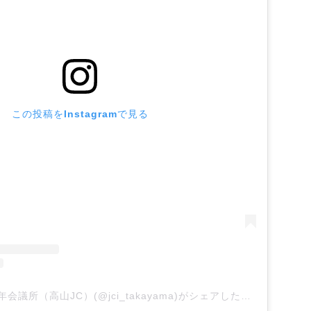
この投稿をInstagramで見る
一般社団法人高山青年会議所（高山JC）(@jci_takayama)がシェアした投稿